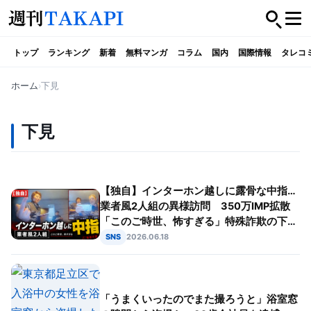
トップ
ランキング
新着
無料マンガ
コラム
国内
国際情報
タレコ
ホーム
下見
下見
【独自】インターホン越しに露骨な中指…
業者風2人組の異様訪問 350万IMP拡散
「このご時世、怖すぎる」特殊詐欺の下見
か
SNS
2026.06.18
「うまくいったのでまた撮ろうと」浴室窓