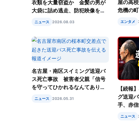
屋の高校
衣類を大量窃盗か 金髪の男が
危機の町
大袋に詰め逃走、防犯映像を公
開
エンタメ
ニュース
2026.08.03
名古屋・南区スイミング送迎バ
ス死亡事故 被害者父親「信号
を守ってひかれるなんてあり得
【続報】
ない」 85歳運転手は赤信号進
グ送迎バ
ニュース
2026.05.31
入か
手、赤信
故直前に
ニュース