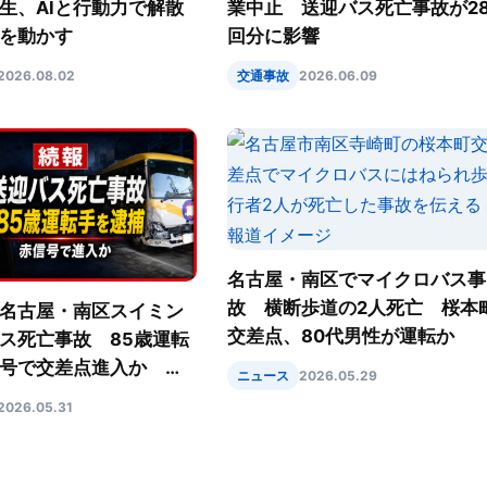
生、AIと行動力で解散
業中止 送迎バス死亡事故が2
を動かす
回分に影響
2026.08.02
交通事故
2026.06.09
名古屋・南区でマイクロバス事
故 横断歩道の2人死亡 桜本
名古屋・南区スイミン
交差点、80代男性が運転か
ス死亡事故 85歳運転
号で交差点進入か 事
ニュース
2026.05.29
踏切で異変
2026.05.31