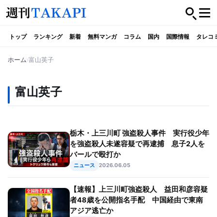
トップ
ランキング
新着
無料マンガ
コラム
国内
国際情報
タレコ
ホーム
富山英子
富山英子
栃木・上三川町 強盗殺人事件 実行役少年
を強盗殺人未遂容疑で再逮捕 息子2人を
バールで殴打か
ニュース
2026.06.05
【速報】上三川町強盗殺人 益田和彦容疑
者48歳を公開指名手配 中国経由で東南
アジア逃亡か