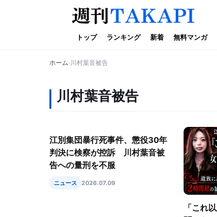
トップ
ランキング
新着
無料マンガ
ホーム
川村葉音被告
川村葉音被告
江別集団暴行死事件、懲役30年
判決に検察が控訴 川村葉音被
告への量刑を不服
ニュース
2026.07.09
「これ以