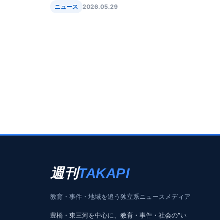
氏の名前も拡散
ニュース
2026.05.29
週刊
TAKAPI
教育・事件・地域を追う独立系ニュースメディア
豊橋・東三河を中心に、教育・事件・社会の“い