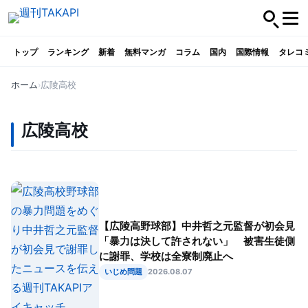
トップ
ランキング
新着
無料マンガ
コラム
国内
国際情報
タレコ
ホーム
広陵高校
広陵高校
【広陵高野球部】中井哲之元監督が初会見
「暴力は決して許されない」 被害生徒側
に謝罪、学校は全寮制廃止へ
いじめ問題
2026.08.07