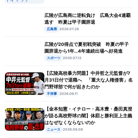
広陵が広島商に逆転負け 広島大会4連覇
逃す 昨夏は甲子園辞退
広島県
2026.07.26
広陵が20得点で夏初戦突破 昨夏の甲子
園辞退から1年…4年連続出場へ好発進
スポーツ
2026.07.13
【広陵高校暴力問題】中井哲之元監督が7
月31日付で退職へ 「重大な人権侵害」名
門野球部で何が起きたのか
不祥事
2026.06.11
【金本知憲・イチロー・高木豊・桑田真澄
が語る高校野球の闇】体罰と勝利至上主義
はなぜなくならないのか
ニュース
2026.06.08