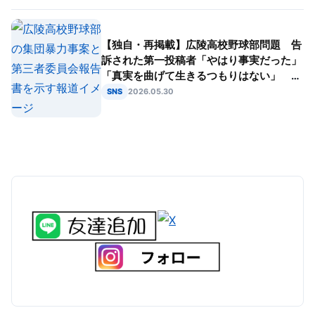
【独自・再掲載】広陵高校野球部問題 告
訴された第一投稿者「やはり事実だった」
「真実を曲げて生きるつもりはない」 第
三者委が集団暴力・いじめ認定
SNS
2026.05.30