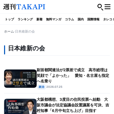
トップ
ランキング
新着
無料マンガ
コラム
国内
国際情報
タレコ
ホーム
日本維新の会
日本維新の会
副首都関連法が2票差で成立 高市総理は
笑顔で「よかった」 愛知・名古屋も指定
へ名乗り
政治
2026.07.25
大阪都構想、3度目の住民投票へ始動 大
阪市議会が法定協議会設置議案を可決、吉
村知事「6月中旬立ち上げ」目指す