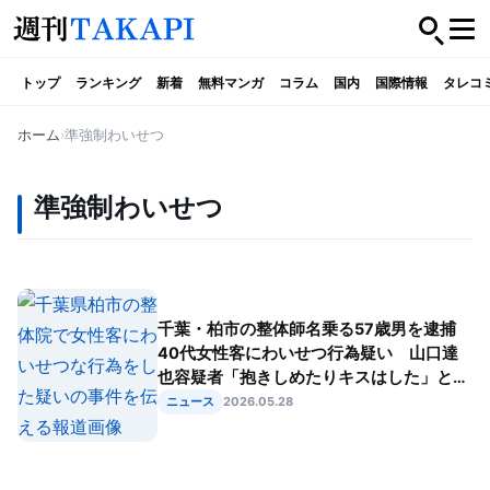
トップ
ランキング
新着
無料マンガ
コラム
国内
国際情報
タレコ
ホーム
準強制わいせつ
準強制わいせつ
千葉・柏市の整体師名乗る57歳男を逮捕
40代女性客にわいせつ行為疑い 山口達
也容疑者「抱きしめたりキスはした」と一
部認める
ニュース
2026.05.28