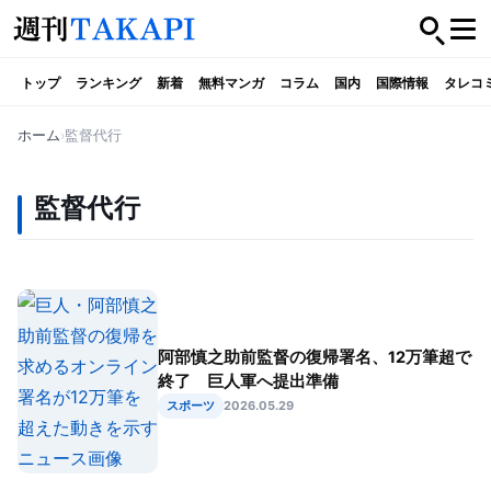
トップ
ランキング
新着
無料マンガ
コラム
国内
国際情報
タレコ
ホーム
監督代行
監督代行
阿部慎之助前監督の復帰署名、12万筆超で
終了 巨人軍へ提出準備
スポーツ
2026.05.29