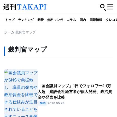
トップ
ランキング
新着
無料マンガ
コラム
国内
国際情報
タレコ
ホーム
裁判官マップ
裁判官マップ
「国会議員マップ」1日でフォロワー2.1万
人超 建設会社経営者が個人開発、政治資
金や発言を比較
SNS
2026.05.29