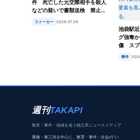
件 死亡した元交際相手を殺人
などの疑いで書類送検 禁止命
令後も接近か
ストーカー
2026.07.29
池袋駅近
グ強奪か
傷 スプ
が逃走
事件
202
週刊
TAKAPI
教育・事件・地域を追う独立系ニュースメディア
豊橋・東三河を中心に、教育・事件・社会の“い