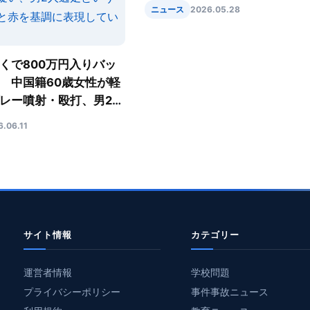
た」と供述 声優事務所は契約
ニュース
2026.05.28
解除
くで800万円入りバッ
 中国籍60歳女性が軽
レー噴射・殴打、男2人
6.06.11
サイト情報
カテゴリー
運営者情報
学校問題
プライバシーポリシー
事件事故ニュース