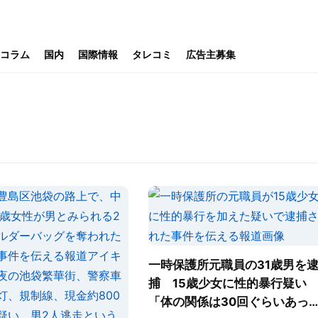
コラム
国内
国際情報
タレコミ
広告主募集
一時保護所元職員の31歳男を
捕 15歳少女に性的暴行疑
「体の関係は30回ぐらいあっ