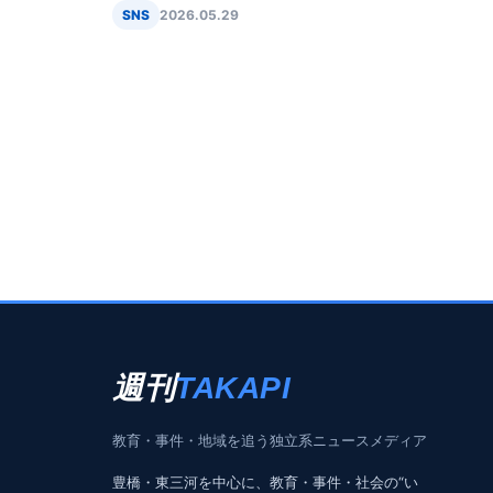
成中
SNS
2026.05.29
週刊
TAKAPI
教育・事件・地域を追う独立系ニュースメディア
豊橋・東三河を中心に、教育・事件・社会の“い