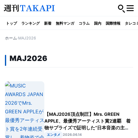
トップ
ランキング
新着
無料マンガ
コラム
国内
国際情報
タレコ
ホーム
MAJ2026
MAJ2026
【MAJ2026頂点制圧】Mrs. GREEN
APPLE、最優秀アーティスト賞2連覇 着
物サプライズで証明した“日本音楽の主
役”という現実
エンタメ
2026.06.14