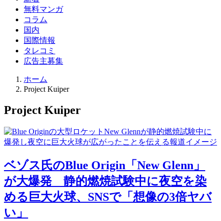
ド
無料マンガ
検
コラム
索
国内
国際情報
タレコミ
広告主募集
ホーム
Project Kuiper
Project Kuiper
ベゾス氏のBlue Origin「New Glenn」
が大爆発 静的燃焼試験中に夜空を染
める巨大火球、SNSで「想像の3倍ヤバ
い」