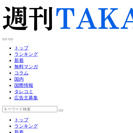
トップ
ランキング
新着
無料マンガ
コラム
国内
国際情報
タレコミ
広告主募集
キ
ー
トップ
ワ
ランキング
ー
新着