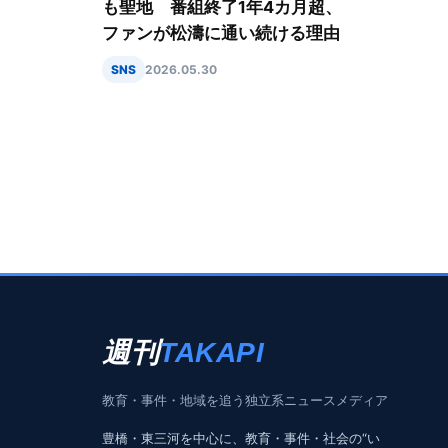
も聖地 番組終了1年4カ月超、
ファンが松濤に通い続ける理由
SNS
2026.05.30
週刊
TAKAPI
教育・事件・地域を追う独立系ニュースメディア
豊橋・東三河を中心に、教育・事件・社会の“い