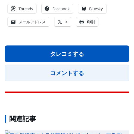
Threads
Facebook
Bluesky
メールアドレス
X
印刷
タレコミする
コメントする
関連記事