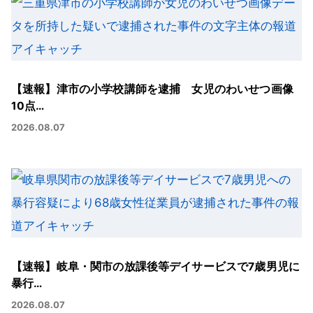
【速報】津市の小学校講師を逮捕 女児のわいせつ画像
10点…
2026.08.07
【速報】岐阜・関市の放課後等デイサービスで7歳男児に
暴行…
2026.08.07