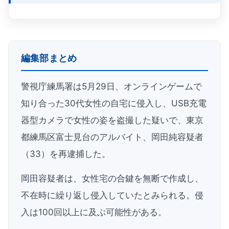
編集部まとめ
警視庁練馬署は5月29日、オンラインゲームで
知り合った30代女性の自宅に侵入し、USB充電
器型カメラで女性の姿を盗撮した疑いで、東京
都練馬区富士見台のアルバイト、岡田純容疑者
（33）を再逮捕した。
岡田容疑者は、女性宅の合鍵を無断で作成し、
不在時に繰り返し侵入していたとみられる。侵
入は100回以上に及ぶ可能性がある。