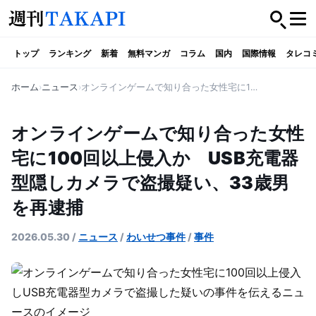
トップ
ランキング
新着
無料マンガ
コラム
国内
国際情報
タレコ
ホーム
ニュース
オンラインゲームで知り合った女性宅に100回以上侵入か USB充電器型隠しカメラで盗撮疑い、33歳男を再逮捕
オンラインゲームで知り合った女性
宅に100回以上侵入か USB充電器
型隠しカメラで盗撮疑い、33歳男
を再逮捕
2026.05.30
/
ニュース
/
わいせつ事件
/
事件