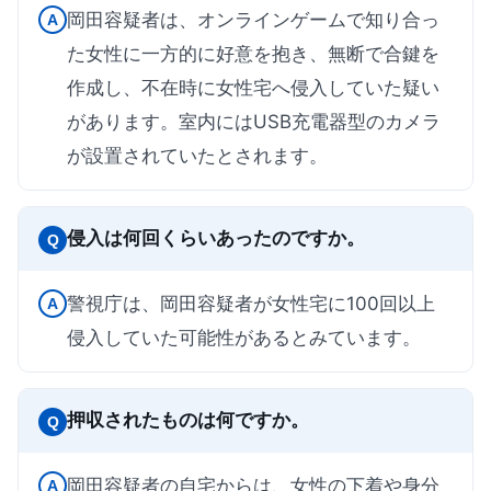
岡田容疑者は、オンラインゲームで知り合っ
A
た女性に一方的に好意を抱き、無断で合鍵を
作成し、不在時に女性宅へ侵入していた疑い
があります。室内にはUSB充電器型のカメラ
が設置されていたとされます。
侵入は何回くらいあったのですか。
Q
警視庁は、岡田容疑者が女性宅に100回以上
A
侵入していた可能性があるとみています。
押収されたものは何ですか。
Q
岡田容疑者の自宅からは、女性の下着や身分
A