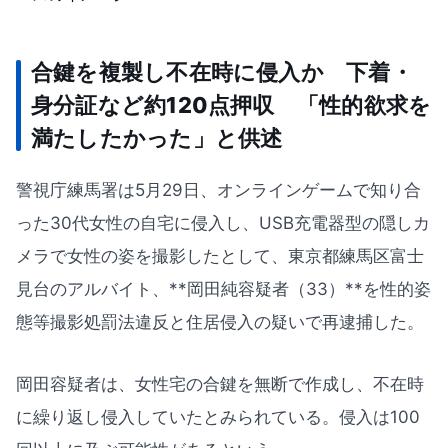
合鍵を複製し不在時に侵入か 下着・
身分証など約120点押収 「性的欲求を
満たしたかった」と供述
警視庁練馬署は5月29日、オンラインゲームで知り合
った30代女性の自宅に侵入し、USB充電器型の隠しカ
メラで女性の姿を撮影したとして、東京都練馬区富士
見台のアルバイト、**岡田純容疑者（33）**を性的姿
態等撮影処罰法違反と住居侵入の疑いで再逮捕した。
岡田容疑者は、女性宅の合鍵を無断で作成し、不在時
に繰り返し侵入していたとみられている。侵入は100