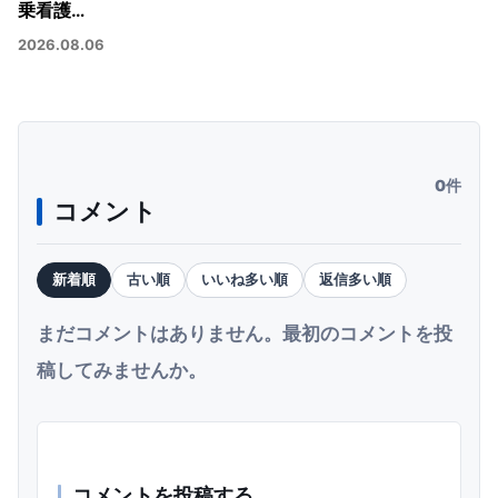
乗看護…
2026.08.06
0件
コメント
新着順
古い順
いいね多い順
返信多い順
まだコメントはありません。最初のコメントを投
稿してみませんか。
コメントを投稿する