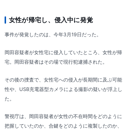
女性が帰宅し、侵入中に発覚
事件が発覚したのは、今年3月19日だった。
岡田容疑者が女性宅に侵入していたところ、女性が帰
宅。岡田容疑者はその場で現行犯逮捕された。
その後の捜査で、女性宅への侵入が長期間に及ぶ可能
性や、USB充電器型カメラによる撮影の疑いが浮上し
た。
警視庁は、岡田容疑者が女性の不在時間をどのように
把握していたのか、合鍵をどのように複製したのか、