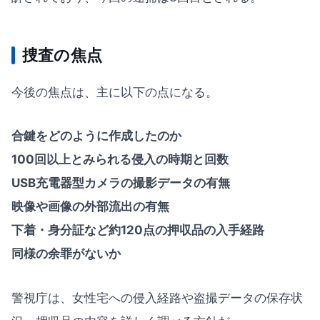
捜査の焦点
今後の焦点は、主に以下の点になる。
合鍵をどのように作成したのか
100回以上とみられる侵入の時期と回数
USB充電器型カメラの撮影データの有無
映像や画像の外部流出の有無
下着・身分証など約120点の押収品の入手経路
同様の余罪がないか
警視庁は、女性宅への侵入経路や盗撮データの保存状