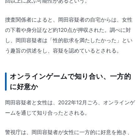
回以上に及ぶ可能性があるという。
捜査関係者によると、岡田容疑者の自宅からは、女性
の下着や身分証など約120点が押収された。調べに対
し、岡田容疑者は「性的欲求を満たしたかった」とい
う趣旨の供述をし、容疑を認めているとされる。
オンラインゲームで知り合い、一方的
に好意か
岡田容疑者と女性は、2022年12月ごろ、オンラインゲ
ームを通じて知り合ったとされる。
警視庁は、岡田容疑者が女性に一方的に好意を抱き、