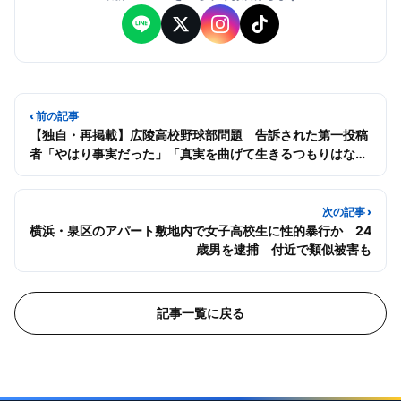
‹ 前の記事
【独自・再掲載】広陵高校野球部問題 告訴された第一投稿
者「やはり事実だった」「真実を曲げて生きるつもりはな
い」 第三者委が集団暴力・いじめ認定
次の記事 ›
横浜・泉区のアパート敷地内で女子高校生に性的暴行か 24
歳男を逮捕 付近で類似被害も
記事一覧に戻る