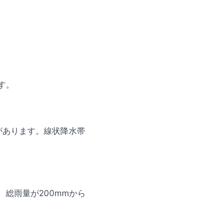
す。
があります。線状降水帯
総雨量が200mmから