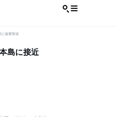
雨に厳重警戒
縄本島に接近