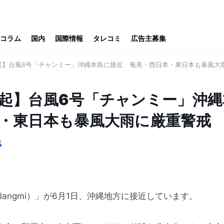
コラム
国内
国際情報
タレコミ
広告主募集
起】台風6号「チャンミー」沖縄本島に接近 奄美・西日本・東日本も暴風大
喚起】台風6号「チャンミー」沖
・東日本も暴風大雨に厳重警戒
気
angmi）」が6月1日、沖縄地方に接近しています。