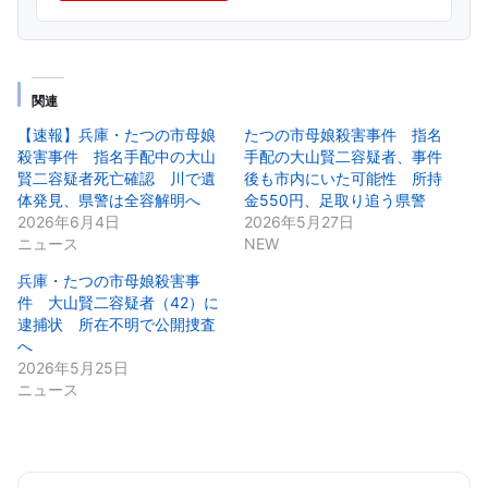
関連
【速報】兵庫・たつの市母娘
たつの市母娘殺害事件 指名
殺害事件 指名手配中の大山
手配の大山賢二容疑者、事件
賢二容疑者死亡確認 川で遺
後も市内にいた可能性 所持
体発見、県警は全容解明へ
金550円、足取り追う県警
2026年6月4日
2026年5月27日
ニュース
NEW
兵庫・たつの市母娘殺害事
件 大山賢二容疑者（42）に
逮捕状 所在不明で公開捜査
へ
2026年5月25日
ニュース