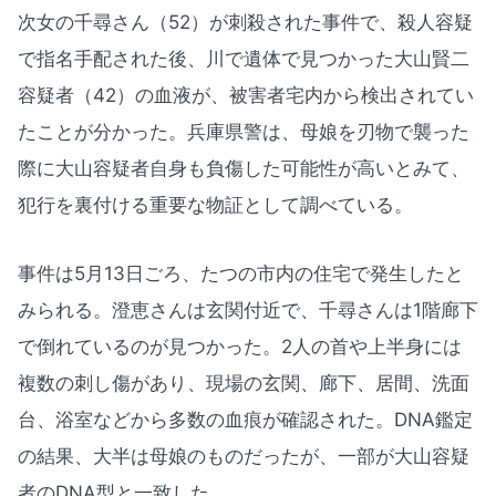
次女の千尋さん（52）が刺殺された事件で、殺人容疑
で指名手配された後、川で遺体で見つかった大山賢二
容疑者（42）の血液が、被害者宅内から検出されてい
たことが分かった。兵庫県警は、母娘を刃物で襲った
際に大山容疑者自身も負傷した可能性が高いとみて、
犯行を裏付ける重要な物証として調べている。
事件は5月13日ごろ、たつの市内の住宅で発生したと
みられる。澄恵さんは玄関付近で、千尋さんは1階廊下
で倒れているのが見つかった。2人の首や上半身には
複数の刺し傷があり、現場の玄関、廊下、居間、洗面
台、浴室などから多数の血痕が確認された。DNA鑑定
の結果、大半は母娘のものだったが、一部が大山容疑
者のDNA型と一致した。