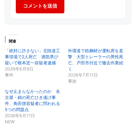
コメントを送信
関連
「絶対に許さない」北陸道工
外環道で鉄鋼材が運転席を直
事現場で2人死亡 酒気帯び
撃 大型トレーラーの男性死
疑いで根本宏一容疑者逮捕
亡、戸田市付近で撤去作業続
2026年6月9日
く
事件
2026年7月11日
事故
なぜ止まらなかったのか 名
古屋・錦の死亡ひき逃げ事
件、角田啓容疑者に問われる
5つの問題点
2026年6月11日
NEW