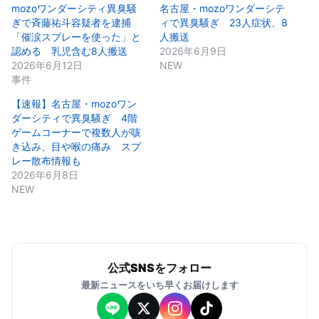
mozoワンダーシティ異臭騒
名古屋・mozoワンダーシテ
ぎで斉藤祐斗容疑者を逮捕
ィで異臭騒ぎ 23人症状、8
「催涙スプレーを使った」と
人搬送
認める 乳児含む8人搬送
2026年6月9日
2026年6月12日
NEW
事件
【速報】名古屋・mozoワン
ダーシティで異臭騒ぎ 4階
ゲームコーナーで複数人が咳
き込み、目や喉の痛み スプ
レー散布情報も
2026年6月8日
NEW
公式SNSをフォロー
最新ニュースをいち早くお届けします