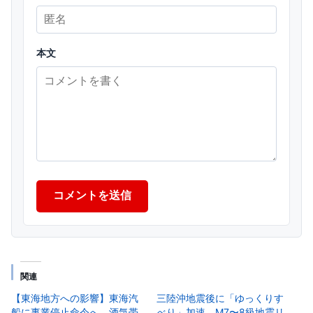
本文
コメントを送信
関連
【東海地方への影響】東海汽
三陸沖地震後に「ゆっくりす
船に事業停止命令へ 酒気帯
べり」加速 M7〜8級地震リ