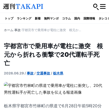
トップ
ランキング
新着
無料マンガ
コラム
国内
国際情報
タレコ
ホーム
事故
宇都宮市で乗用車が電柱に激突 根元から折れる衝撃で20代運転手死亡
宇都宮市で乗用車が電柱に激突 根
元から折れる衝撃で20代運転手死
亡
2026.06.29
/
事故
/
交通事故
/
栃木県
栃木県宇都宮市竹林町の県道で6月28日午前5時20分