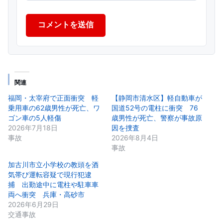
コメントを送信
関連
福岡・太宰府で正面衝突 軽
【静岡市清水区】軽自動車が
乗用車の62歳男性が死亡、ワ
国道52号の電柱に衝突 76
ゴン車の5人軽傷
歳男性が死亡、警察が事故原
2026年7月18日
因を捜査
事故
2026年8月4日
事故
加古川市立小学校の教頭を酒
気帯び運転容疑で現行犯逮
捕 出勤途中に電柱や駐車車
両へ衝突 兵庫・高砂市
2026年6月29日
交通事故