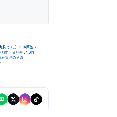
丸見え”に】NHK関連ス
画面・資料をSNS投
情報管理の意識
日