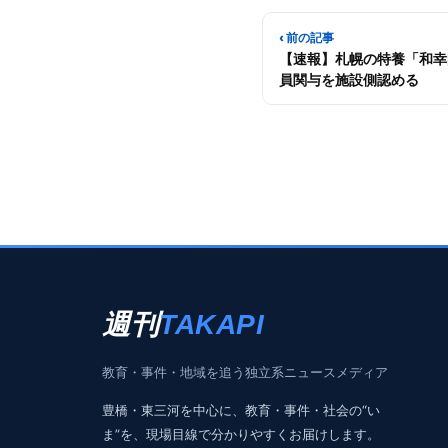
‹ 前の記事
【速報】札幌の特養「和幸
員関与を施設側認める
週刊
TAKAPI
教育・事件・地域を追う独立系ニュースメディア
豊橋・東三河を中心に、教育・事件・社会の“い
ま”を、現場目線で分かりやすくお届けします。