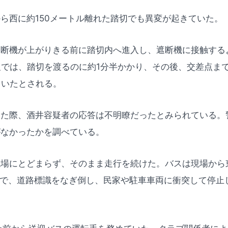
ら西に約150メートル離れた踏切でも異変が起きていた。
遮断機が上がりきる前に踏切内へ進入し、遮断機に接触する
報では、踏切を渡るのに約1分半かかり、その後、交差点まで
ていたとされる。
した際、酒井容疑者の応答は不明瞭だったとみられている。
がなかったかを調べている。
場にとどまらず、そのまま走行を続けた。バスは現場から東
所で、道路標識をなぎ倒し、民家や駐車車両に衝突して停止