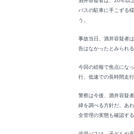
酒井容疑者は、20年以
バスの駐車に手こずる
う。
事故当日、酒井容疑者
告はなかったとみられ
今回の続報で焦点にな
行、低速での長時間走
警察は今後、酒井容疑
緯を調べる方針だ。あ
全管理の実態も確認す
送迎バスは、子どもや