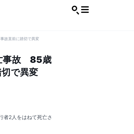
 事故直前に踏切で異変
事故 85歳
踏切で異変
行者2人をはねて死亡さ