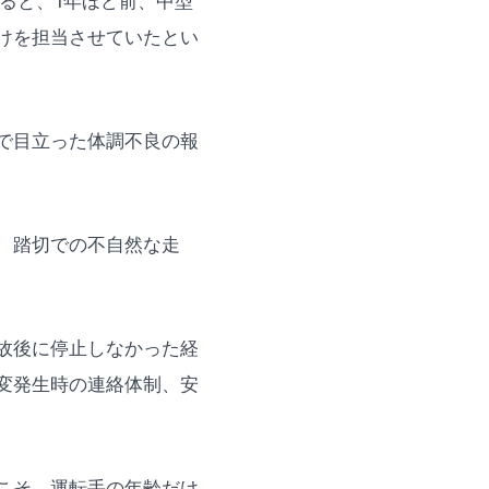
ると、1年ほど前、中型
けを担当させていたとい
で目立った体調不良の報
、踏切での不自然な走
故後に停止しなかった経
変発生時の連絡体制、安
こそ、運転手の年齢だけ