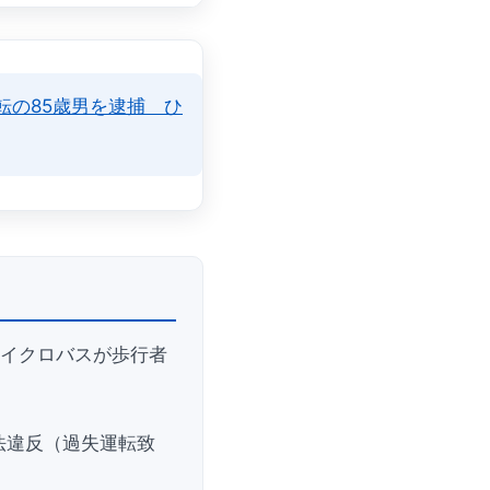
転の85歳男を逮捕 ひ
マイクロバスが歩行者
法違反（過失運転致