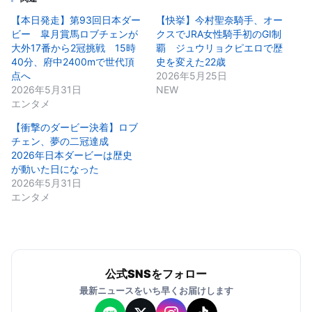
【本日発走】第93回日本ダー
【快挙】今村聖奈騎手、オー
ビー 皐月賞馬ロブチェンが
クスでJRA女性騎手初のGⅠ制
大外17番から2冠挑戦 15時
覇 ジュウリョクピエロで歴
40分、府中2400mで世代頂
史を変えた22歳
点へ
2026年5月25日
2026年5月31日
NEW
エンタメ
【衝撃のダービー決着】ロブ
チェン、夢の二冠達成
2026年日本ダービーは歴史
が動いた日になった
2026年5月31日
エンタメ
公式SNSをフォロー
最新ニュースをいち早くお届けします