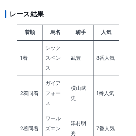
レース結果
着順
馬名
騎手
人気
シック
1着
スペン
武豊
8番人気
ス
ガイア
横山武
2着同着
フォー
1番人気
史
ス
ワール
津村明
2着同着
ズエン
7番人気
秀