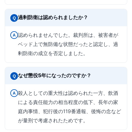
過剰防衛は認められましたか？
Q
認められませんでした。裁判所は、被害者が
A
ベッド上で無防備な状態だったと認定し、過
剰防衛の成立を否定しました。
なぜ懲役5年になったのですか？
Q
殺人としての重大性は認められた一方、飲酒
A
による責任能力の相当程度の低下、長年の家
庭内事情、犯行後の119番通報、後悔の念など
が量刑で考慮されたためです。