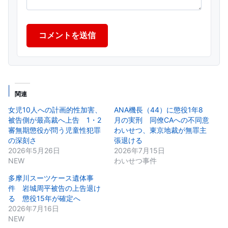
コメントを送信
関連
女児10人への計画的性加害、
ANA機長（44）に懲役1年8
被告側が最高裁へ上告 1・2
月の実刑 同僚CAへの不同意
審無期懲役が問う児童性犯罪
わいせつ、東京地裁が無罪主
の深刻さ
張退ける
2026年5月26日
2026年7月15日
NEW
わいせつ事件
多摩川スーツケース遺体事
件 岩城周平被告の上告退け
る 懲役15年が確定へ
2026年7月16日
NEW