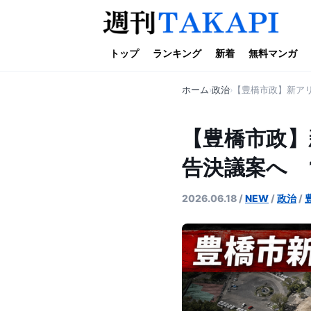
トップ
ランキング
新着
無料マンガ
ホーム
政治
【豊橋市政】新ア
【豊橋市政】
告決議案へ 
2026.06.18
/
NEW
/
政治
/