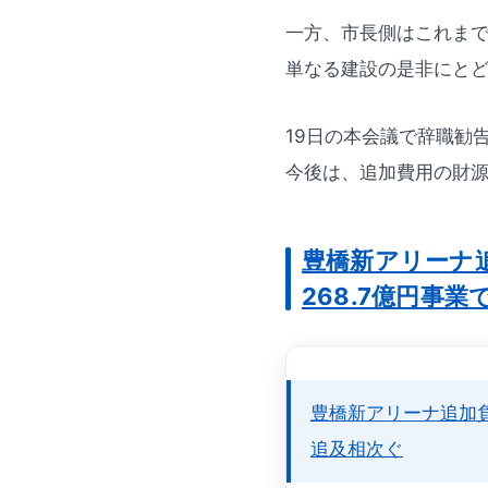
一方、市長側はこれま
単なる建設の是非にと
19日の本会議で辞職勧
今後は、追加費用の財
豊橋新アリーナ
268.7億円事
豊橋新アリーナ追加負
追及相次ぐ