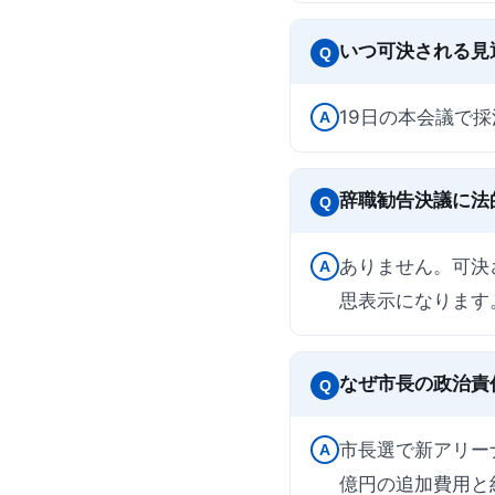
いつ可決される見
Q
19日の本会議で
A
辞職勧告決議に法
Q
ありません。可決
A
思表示になります
なぜ市長の政治責
Q
市長選で新アリー
A
億円の追加費用と