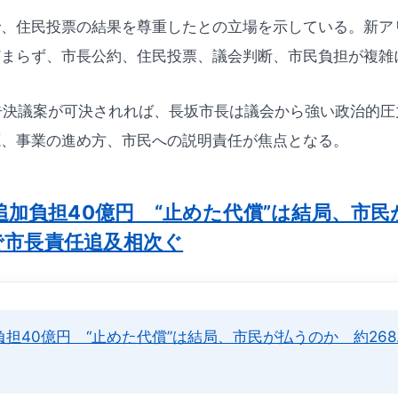
で、住民投票の結果を尊重したとの立場を示している。新ア
どまらず、市長公約、住民投票、議会判断、市民負担が複雑
告決議案が可決されれば、長坂市長は議会から強い政治的
源、事業の進め方、市民への説明責任が焦点となる。
追加負担40億円 “止めた代償”は結局、市
業で市長責任追及相次ぐ
担40億円 “止めた代償”は結局、市民が払うのか 約268