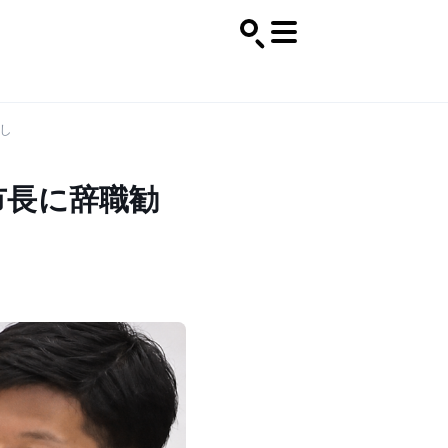
し
市長に辞職勧