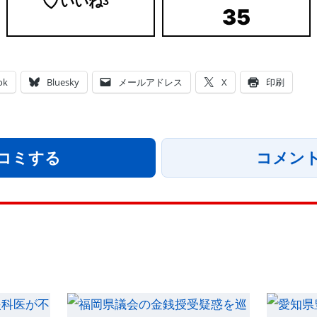
いいね
3
35
ok
Bluesky
メールアドレス
X
印刷
コミする
コメン