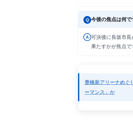
今後の焦点は何で
Q
可決後に長坂市長
A
果たすかが焦点で
豊橋新アリーナめぐ
ーマンス」か