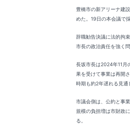
豊橋市の新アリーナ建
めた。19日の本会議で
辞職勧告決議に法的拘
市長の政治責任を強く
長坂市長は2024年1
果を受けて事業は再開さ
時期も約2年遅れる見通
市議会側は、公約と事業
規模の負担増は市財政
る。