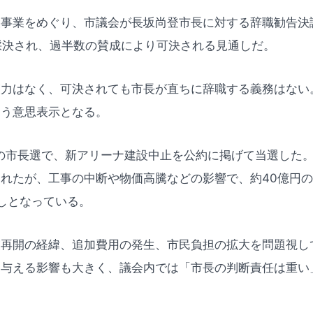
設事業をめぐり、市議会が長坂尚登市長に対する辞職勧告決
採決され、過半数の賛成により可決される見通しだ。
束力はなく、可決されても市長が直ちに辞職する義務はない
問う意思表示となる。
1月の市長選で、新アリーナ建設中止を公約に掲げて当選した
れたが、工事の中断や物価高騰などの影響で、約40億円
しとなっている。
再開の経緯、追加費用の発生、市民負担の拡大を問題視し
に与える影響も大きく、議会内では「市長の判断責任は重い