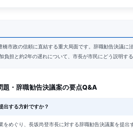
豊橋市政の信頼に直結する重大局面です。辞職勧告決議に
追加負担と約2年の遅れについて、市長が市民にどう説明す
問題・辞職勧告決議案の要点Q&A
提出する方針ですか？
業をめぐり、長坂尚登市長に対する辞職勧告決議案を提出