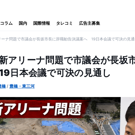
コラム
国内
国際情報
タレコミ
広告主募集
リーナ問題で市議会が長坂市長に辞職勧告決議案へ 19日本会議で可決の見通
新アリーナ問題で市議会が長坂
19日本会議で可決の見通し
豊橋
/
豊橋・東三河