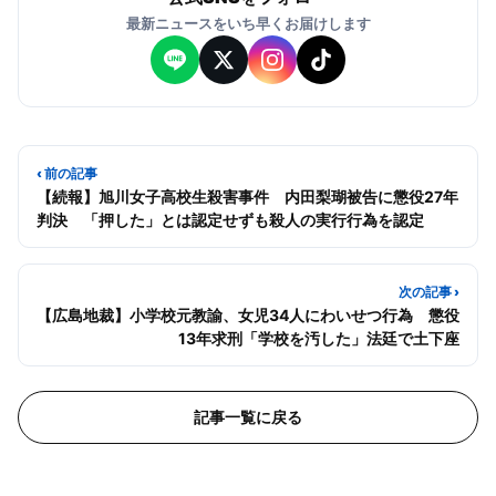
最新ニュースをいち早くお届けします
‹ 前の記事
【続報】旭川女子高校生殺害事件 内田梨瑚被告に懲役27年
判決 「押した」とは認定せずも殺人の実行行為を認定
次の記事 ›
【広島地裁】小学校元教諭、女児34人にわいせつ行為 懲役
13年求刑「学校を汚した」法廷で土下座
記事一覧に戻る