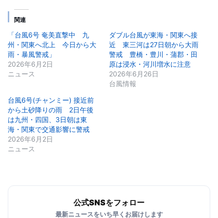
関連
「台風6号 奄美直撃中 九
ダブル台風が東海・関東へ接
州・関東へ北上 今日から大
近 東三河は27日朝から大雨
雨・暴風警戒」
警戒 豊橋・豊川・蒲郡・田
2026年6月2日
原は浸水・河川増水に注意
ニュース
2026年6月26日
台風情報
台風6号(チャンミー) 接近前
から土砂降りの雨 2日午後
は九州・四国、3日朝は東
海・関東で交通影響に警戒
2026年6月2日
ニュース
公式SNSをフォロー
最新ニュースをいち早くお届けします