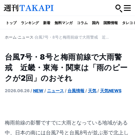
トップ
ランキング
新着
無料マンガ
コラム
国内
国際情報
タレコ
ホーム
ニュース
台風7号・8号と梅雨前線で大雨警戒 近畿・東海・関東は「雨のピークが2回」のおそれ
台風7号・8号と梅雨前線で大雨警
戒 近畿・東海・関東は「雨のピー
クが2回」のおそれ
2026.06.26
/
NEW
/
ニュース
/
台風情報
/
天気
/
天気NEWS
梅雨前線の影響ですでに大雨となっている地域がある
中、日本の南には台風7号と台風8号が並ぶ形で北上し