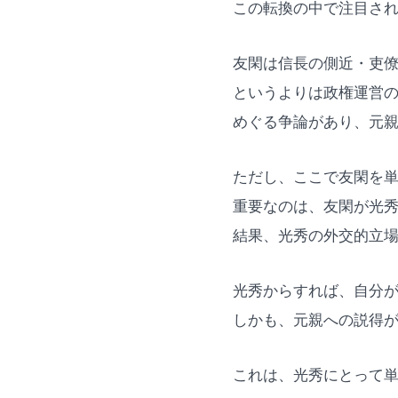
この転換の中で注目さ
友閑は信長の側近・吏
というよりは政権運営の
めぐる争論があり、元
ただし、ここで友閑を
重要なのは、友閑が光
結果、光秀の外交的立
光秀からすれば、自分
しかも、元親への説得
これは、光秀にとって