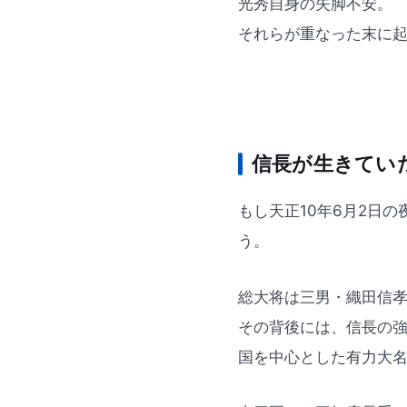
光秀自身の失脚不安。
それらが重なった末に
信長が生きてい
もし天正10年6月2日
う。
総大将は三男・織田信
その背後には、信長の
国を中心とした有力大