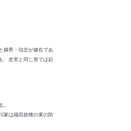
と嫡男・信忠が健在であ
も、史実と同じ形では起
る。
川家は織田政権の東の防