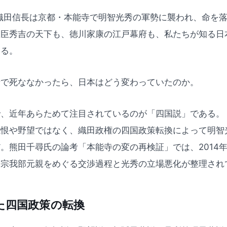
、織田信長は京都・本能寺で明智光秀の軍勢に襲われ、命を
豊臣秀吉の天下も、徳川家康の江戸幕府も、私たちが知る日
ある。
寺で死ななかったら、日本はどう変わっていたのか。
で、近年あらためて注目されているのが「四国説」である。
怨恨や野望ではなく、織田政権の四国政策転換によって明智
。熊田千尋氏の論考「本能寺の変の再検証」では、2014
長宗我部元親をめぐる交渉過程と光秀の立場悪化が整理され
た四国政策の転換