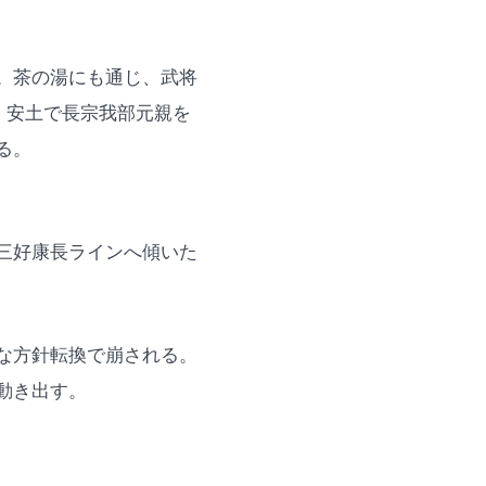
。茶の湯にも通じ、武将
、安土で長宗我部元親を
る。
三好康長ラインへ傾いた
な方針転換で崩される。
動き出す。