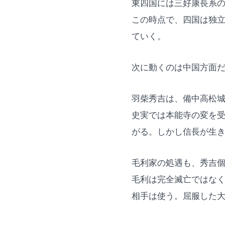
東四国には三好康長系
この時点で、四国は独
ていく。
次に動くのは中国方面
羽柴秀吉は、備中高松
史実では本能寺の変を
がる。しかし信長が生
毛利家の処遇も、秀吉
毛利は完全滅亡ではな
相手は使う。屈服した