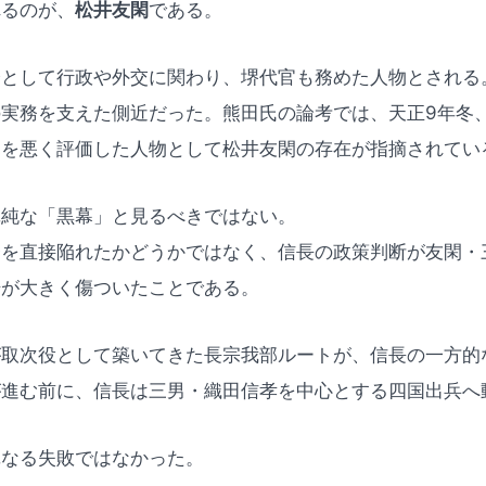
れるのが、
松井友閑
である。
僚として行政や外交に関わり、堺代官も務めた人物とされる
実務を支えた側近だった。熊田氏の論考では、天正9年冬
親を悪く評価した人物として松井友閑の存在が指摘されてい
単純な「黒幕」と見るべきではない。
秀を直接陥れたかどうかではなく、信長の政策判断が友閑・
場が大きく傷ついたことである。
が取次役として築いてきた長宗我部ルートが、信長の一方的
が進む前に、信長は三男・織田信孝を中心とする四国出兵へ
単なる失敗ではなかった。