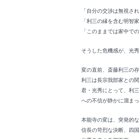
「自分の交渉は無視さ
「利三の縁を含む明智
「このままでは家中で
そうした危機感が、光
変の直前、斎藤利三の
利三は長宗我部家との
君・光秀にとって、利
への不信が静かに溜ま
本能寺の変は、突発的
信長の苛烈な決断、四