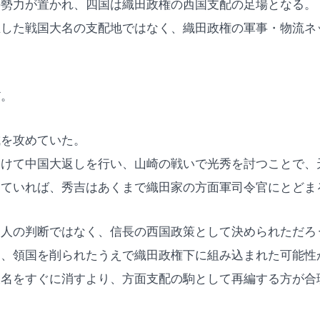
の勢力が置かれ、四国は織田政権の西国支配の足場となる。
立した戦国大名の支配地ではなく、織田政権の軍事・物流ネ
だ。
城を攻めていた。
受けて中国大返しを行い、山崎の戦いで光秀を討つことで、
きていれば、秀吉はあくまで織田家の方面軍司令官にとどま
個人の判断ではなく、信長の西国政策として決められただろ
く、領国を削られたうえで織田政権下に組み込まれた可能性
大名をすぐに消すより、方面支配の駒として再編する方が合