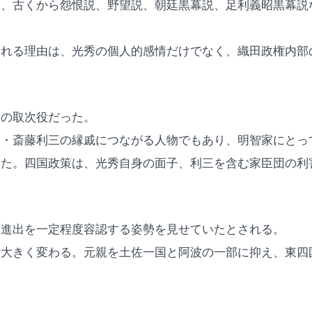
は、古くから怨恨説、野望説、朝廷黒幕説、足利義昭黒幕説
される理由は、光秀の個人的感情だけでなく、織田政権内部
との取次役だった。
臣・斎藤利三の縁戚につながる人物でもあり、明智家にとっ
った。四国政策は、光秀自身の面子、利三を含む家臣団の利
。
国進出を一定程度容認する姿勢を見せていたとされる。
は大きく変わる。元親を土佐一国と阿波の一部に抑え、東四