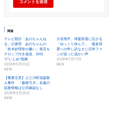
コメントを送信
関連
テレビ朝日「あのちゃんね
大谷翔平、球宴辞退に広がる
る」が謝罪 あのちゃんの
「ゆっくり休んで」 最多得
「鈴木紗理奈が嫌い」発言を
票への申し訳なさに日米ファ
テロップ付き放送、SNS
ンが送った温かい声
で“いじめ”指摘
2026年7月11日
2026年5月23日
MLB
NEW
【重要注意】上三川町強盗殺
人事件 「森根弓月」名義の
拡散情報は公式確認なし
2026年5月25日
NEW