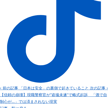
‹ 前の記事
「日本は安全」の裏側で起きていること
次の記事 ›
【信頼の崩壊】現職警察官が“盗撮未遂”で略式起訴 「酒で自
制心が…」では済まされない現実