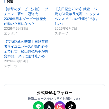
関連
【衝撃のダービー決着】ロブ
【安田記念2026】武豊、57
チェン、夢の二冠達成
歳でG1最年長制覇 シックス
2026年日本ダービーは歴史
ペンスで「いい仕事ができま
が動いた日になった
した」
2026年5月31日
2026年6月7日
エンタメ
スポーツ
【宝塚記念の悲報】日経賞覇
者マイユニバースが急性心不
全で死亡 横山典弘騎手が異
変察知、SNSに追悼広がる
2026年6月14日
スポーツ
公式SNSをフォロー
最新ニュースをいち早くお届けします