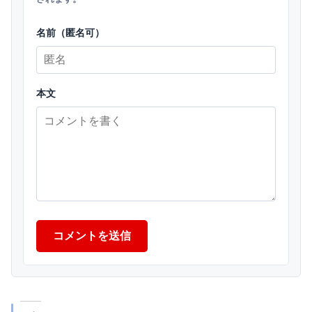
名前（匿名可）
本文
コメントを送信