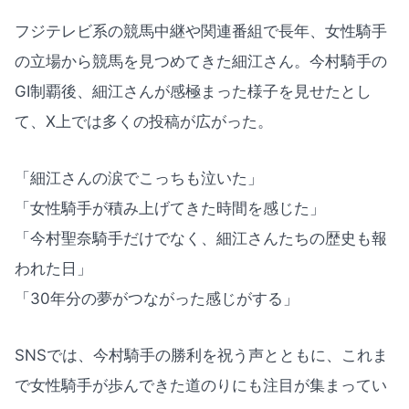
フジテレビ系の競馬中継や関連番組で長年、女性騎手
の立場から競馬を見つめてきた細江さん。今村騎手の
GⅠ制覇後、細江さんが感極まった様子を見せたとし
て、X上では多くの投稿が広がった。
「細江さんの涙でこっちも泣いた」
「女性騎手が積み上げてきた時間を感じた」
「今村聖奈騎手だけでなく、細江さんたちの歴史も報
われた日」
「30年分の夢がつながった感じがする」
SNSでは、今村騎手の勝利を祝う声とともに、これま
で女性騎手が歩んできた道のりにも注目が集まってい