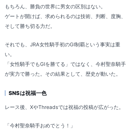
もちろん、勝負の世界に男女の区別はない。
ゲートが開けば、求められるのは技術、判断、度胸、
そして勝ち切る力だ。
それでも、JRA女性騎手初のGⅠ制覇という事実は重
い。
「女性騎手でもGⅠを勝てる」ではなく、今村聖奈騎手
が実力で勝った。その結果として、歴史が動いた。
SNSは祝福一色
レース後、XやThreadsでは祝福の投稿が広がった。
「今村聖奈騎手おめでとう！」