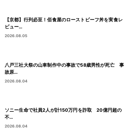
【京都】行列必至！佰食屋のローストビーフ丼を実食レ
ビュー…
2026.08.05
八戸三社大祭の山車制作中の事故で58歳男性が死亡 事
故原…
2026.08.04
ソニー生命で社員2人が計150万円を詐取 20億円超の
不…
2026.08.04