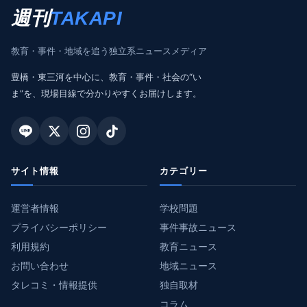
週刊
TAKAPI
教育・事件・地域を追う独立系ニュースメディア
豊橋・東三河を中心に、教育・事件・社会の“い
ま”を、現場目線で分かりやすくお届けします。
サイト情報
カテゴリー
運営者情報
学校問題
プライバシーポリシー
事件事故ニュース
利用規約
教育ニュース
お問い合わせ
地域ニュース
タレコミ・情報提供
独自取材
コラム