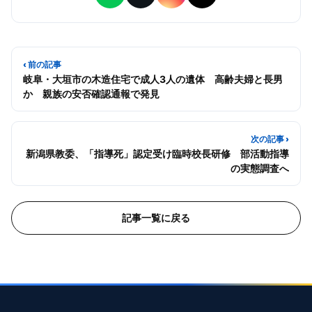
‹ 前の記事
岐阜・大垣市の木造住宅で成人3人の遺体 高齢夫婦と長男
か 親族の安否確認通報で発見
次の記事 ›
新潟県教委、「指導死」認定受け臨時校長研修 部活動指導
の実態調査へ
記事一覧に戻る