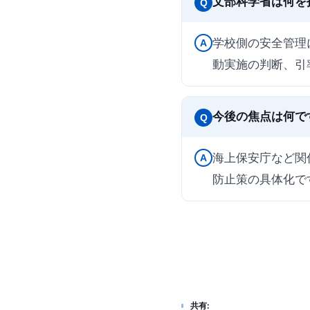
文部科学省は何を
Q
学校側の安全管理
A
動実施の判断、引
今後の焦点は何で
Q
海上保安庁など関
A
防止策の具体化で
共有: