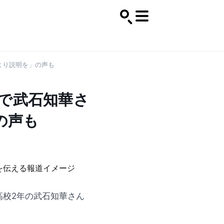
より説明を」の声も
で武石知華さ
の声も
高校2年の武石知華さん