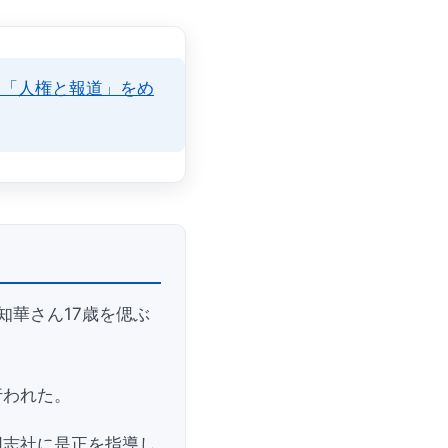
と「人権と報道」をめ
知華さん17歳を偲ぶ
行われた。
同志社に是正を指導し