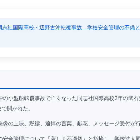
同志社国際高校・辺野古沖転覆事故 学校安全管理の不備
沖の小型船転覆事故で亡くなった同志社国際高校2年の武石
校で開かれた。
映像の上映、黙禱、追悼の言葉、献花、メッセージ受付が
の安全管理について「著しく不適切」と指摘し、学校法人