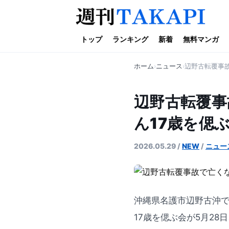
トップ
ランキング
新着
無料マンガ
ホーム
ニュース
辺野古転覆事故
辺野古転覆事
ん17歳を偲
2026.05.29
/
NEW
/
ニュー
沖縄県名護市辺野古沖で
17歳を偲ぶ会が5月2