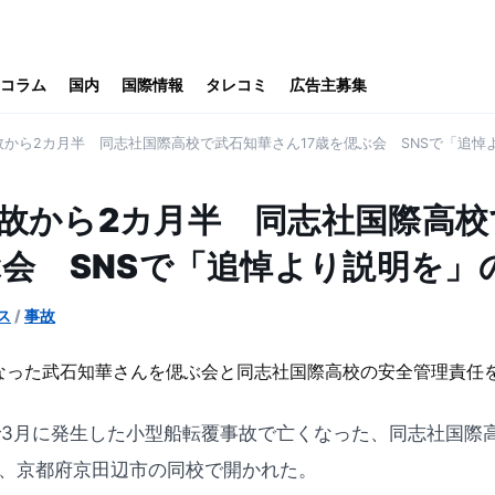
コラム
国内
国際情報
タレコミ
広告主募集
から2カ月半 同志社国際高校で武石知華さん17歳を偲ぶ会 SNSで「追悼
故から2カ月半 同志社国際高校
ぶ会 SNSで「追悼より説明を」
ス
/
事故
3月に発生した小型船転覆事故で亡くなった、同志社国際
8日、京都府京田辺市の同校で開かれた。