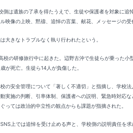
校側は遺族の了承を得たうえで、生徒や保護者を対象に追
アル映像の上映、黙禱、追悼の言葉、献花、メッセージの受
会は大きなトラブルなく執り行われたという。
高校の研修旅行中に起きた。辺野古沖で生徒らが乗った小
1歳が死亡。生徒ら14人が負傷した。
同校の安全管理について「著しく不適切」と指摘し、学校法
活動実施の判断、引率体制、保護者への説明、緊急時対応な
めぐっては政治的中立性の観点からも課題が指摘された。
SNS上では追悼を受け止める声と、学校側の説明責任を求