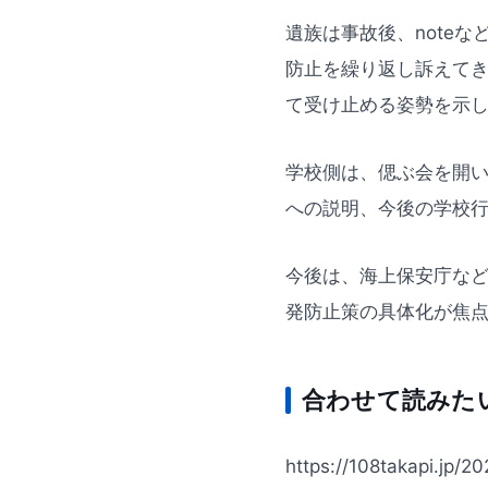
遺族は事故後、note
防止を繰り返し訴えて
て受け止める姿勢を示
学校側は、偲ぶ会を開
への説明、今後の学校
今後は、海上保安庁な
発防止策の具体化が焦
合わせて読みた
https://108takapi.jp/