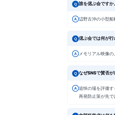
誰を偲ぶ会ですか
Q
辺野古沖の小型船
A
偲ぶ会では何が行
Q
メモリアル映像の
A
なぜSNSで賛否
Q
追悼の場を評価す
A
再発防止策が先で