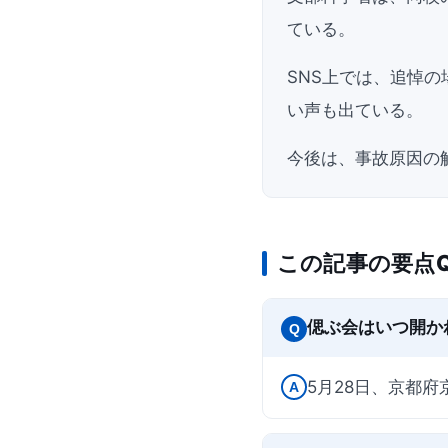
ている。
SNS上では、追悼
い声も出ている。
今後は、事故原因の
この記事の要点Q
偲ぶ会はいつ開か
Q
5月28日、京都
A