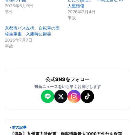
2026年6月9日
人重軽傷
事件
2026年7月4日
事故
京都市バス左折、自転車の高
校生重傷 入庫時に衝突
2026年7月7日
事故
公式SNSをフォロー
最新ニュースをいち早くお届けします
‹ 前の記事
【速報】九州電力送配電、顧客情報最大1090万件分を保存