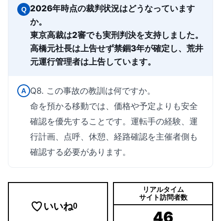
2026年時点の裁判状況はどうなっています
Q
か。
東京高裁は2審でも実刑判決を支持しました。
高橋元社長は上告せず禁錮3年が確定し、荒井
元運行管理者は上告しています。
Q8. この事故の教訓は何ですか。
A
命を預かる移動では、価格や予定よりも安全
確認を優先することです。運転手の経験、運
行計画、点呼、休憩、経路確認を主催者側も
確認する必要があります。
リアルタイム
サイト訪問者数
いいね
0
46