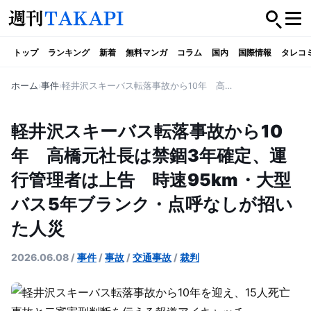
トップ
ランキング
新着
無料マンガ
コラム
国内
国際情報
タレコ
ホーム
事件
軽井沢スキーバス転落事故から10年 高橋元社長は禁錮3年確定、運行管理者は上告 時速95km・大型バス5年ブランク・点呼なしが招いた人災
軽井沢スキーバス転落事故から10
年 高橋元社長は禁錮3年確定、運
行管理者は上告 時速95km・大型
バス5年ブランク・点呼なしが招い
た人災
2026.06.08
/
事件
/
事故
/
交通事故
/
裁判