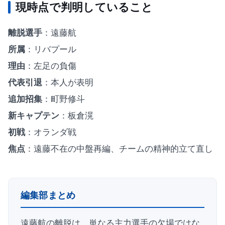
現時点で判明していること
離脱選手
：遠藤航
所属
：リバプール
理由
：左足の負傷
代表引退
：本人が表明
追加招集
：町野修斗
新キャプテン
：板倉滉
初戦
：オランダ戦
焦点
：遠藤不在の中盤再編、チームの精神的立て直し
編集部まとめ
遠藤航の離脱は、単なる主力選手の欠場ではな