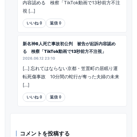
内容認める 検察「TikTok動画で13秒前方不注
視 […]
いいね
0
返信
0
新名神6人死亡事故初公判 被告が起訴内容認め
る 検察「TikTok動画で13秒前方不注視」
2026.06.12 23:10
[…] 忘れてはならない京都・笠置町の居眠り運
転死傷事故 10分間の蛇行が奪った夫婦の未来
[…]
いいね
0
返信
0
コメントを投稿する