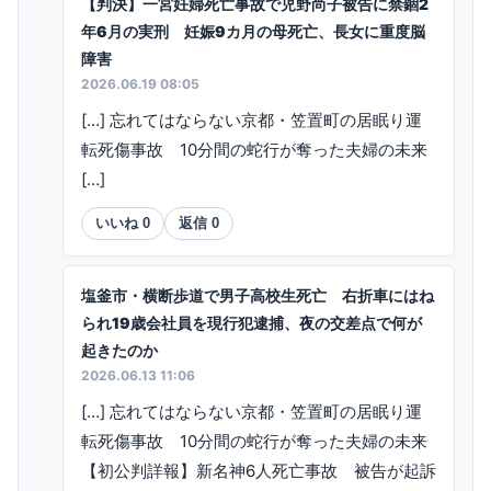
【判決】一宮妊婦死亡事故で児野尚子被告に禁錮2
年6月の実刑 妊娠9カ月の母死亡、長女に重度脳
障害
2026.06.19 08:05
[…] 忘れてはならない京都・笠置町の居眠り運
転死傷事故 10分間の蛇行が奪った夫婦の未来
[…]
いいね
0
返信
0
塩釜市・横断歩道で男子高校生死亡 右折車にはね
られ19歳会社員を現行犯逮捕、夜の交差点で何が
起きたのか
2026.06.13 11:06
[…] 忘れてはならない京都・笠置町の居眠り運
転死傷事故 10分間の蛇行が奪った夫婦の未来
【初公判詳報】新名神6人死亡事故 被告が起訴