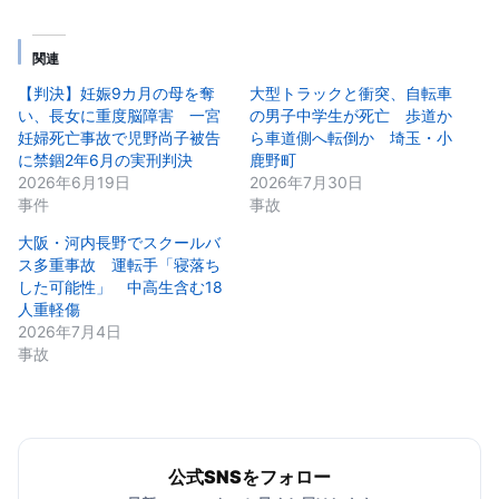
関連
【判決】妊娠9カ月の母を奪
大型トラックと衝突、自転車
い、長女に重度脳障害 一宮
の男子中学生が死亡 歩道か
妊婦死亡事故で児野尚子被告
ら車道側へ転倒か 埼玉・小
に禁錮2年6月の実刑判決
鹿野町
2026年6月19日
2026年7月30日
事件
事故
大阪・河内長野でスクールバ
ス多重事故 運転手「寝落ち
した可能性」 中高生含む18
人重軽傷
2026年7月4日
事故
公式SNSをフォロー