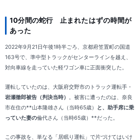
10分間の蛇行 止まれたはずの時間が
あった
2022年9月21日午後1時半ごろ、京都府笠置町の国道
163号で、準中型トラックがセンターラインを越え、
対向車線を走っていた軽ワゴン車に正面衝突した。
運転していたのは、大阪府交野市のトラック運転手・
岩瀬徹郎被告（判決当時）
。被害に遭ったのは、奈良
市在住の**山本隆雄さん（当時65歳）
と、助手席に乗
っていた妻の
倫代さん（当時65歳）**だった。
この事故を、単なる「居眠り運転」で片づけてはいけ