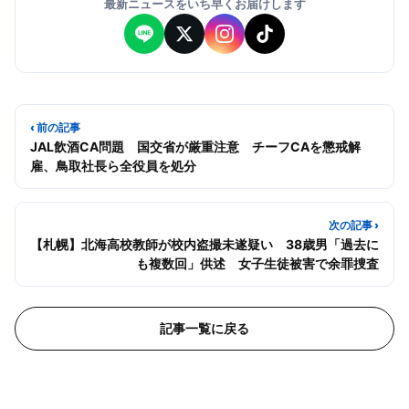
最新ニュースをいち早くお届けします
‹ 前の記事
JAL飲酒CA問題 国交省が厳重注意 チーフCAを懲戒解
雇、鳥取社長ら全役員を処分
次の記事 ›
【札幌】北海高校教師が校内盗撮未遂疑い 38歳男「過去に
も複数回」供述 女子生徒被害で余罪捜査
記事一覧に戻る