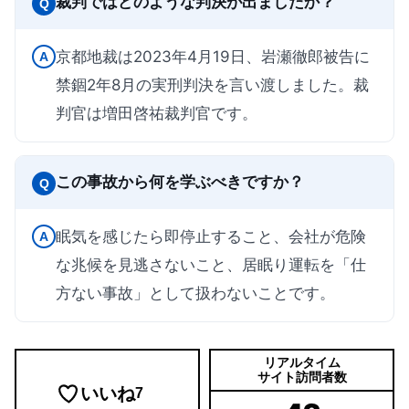
裁判ではどのような判決が出ましたか？
Q
京都地裁は2023年4月19日、岩瀬徹郎被告に
A
禁錮2年8月の実刑判決を言い渡しました。裁
判官は増田啓祐裁判官です。
この事故から何を学ぶべきですか？
Q
眠気を感じたら即停止すること、会社が危険
A
な兆候を見逃さないこと、居眠り運転を「仕
方ない事故」として扱わないことです。
リアルタイム
サイト訪問者数
いいね
7