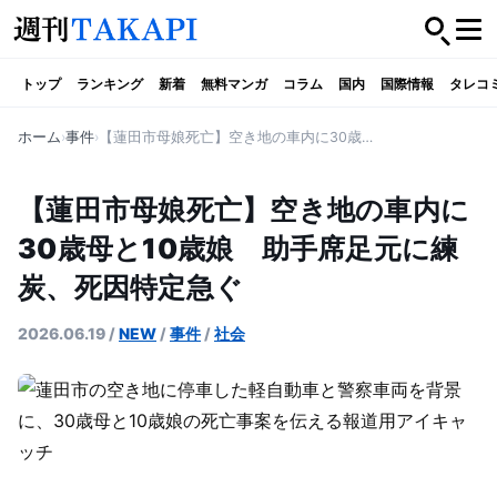
トップ
ランキング
新着
無料マンガ
コラム
国内
国際情報
タレコ
ホーム
事件
【蓮田市母娘死亡】空き地の車内に30歳母と10歳娘 助手席足元に練炭、死因特定急ぐ
【蓮田市母娘死亡】空き地の車内に
30歳母と10歳娘 助手席足元に練
炭、死因特定急ぐ
2026.06.19
/
NEW
/
事件
/
社会