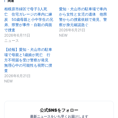
関連
相模原市緑区で母子3人死
愛知・犬山市の駐車場で車内
亡 住宅ガレージの車内に練
から女性と女児の遺体 他県
炭 50歳母親と小中学生の兄
警からの捜索依頼で発見、警
弟、県警が事件・自殺の両面
察が身元確認急ぐ
で捜査
2026年6月21日
2026年6月11日
NEW
ニュース
【続報】愛知・犬山市の駐車
場で母親と1歳娘が死亡 行
方不明届を受け警察が発見
無理心中の可能性も視野に捜
査
2026年6月21日
NEW
公式SNSをフォロー
最新ニュースをいち早くお届けします