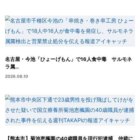
名古屋・今池「ひょーげもん」で16人食中毒 サルモネ
ラ属…
2026.08.10
【熊本市】菊池恵楓園の40歳職員を現行犯逮捕 仲裁に