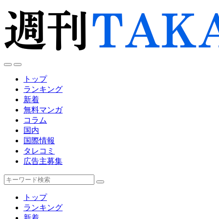
トップ
ランキング
新着
無料マンガ
コラム
国内
国際情報
タレコミ
広告主募集
キ
ー
トップ
ワ
ランキング
ー
新着