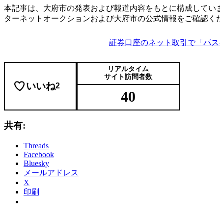
本記事は、大府市の発表および報道内容をもとに構成してい
ターネットオークションおよび大府市の公式情報をご確認く
証券口座のネット取引で「パス
リアルタイム
サイト訪問者数
いいね
2
40
共有:
Threads
Facebook
Bluesky
メールアドレス
X
印刷