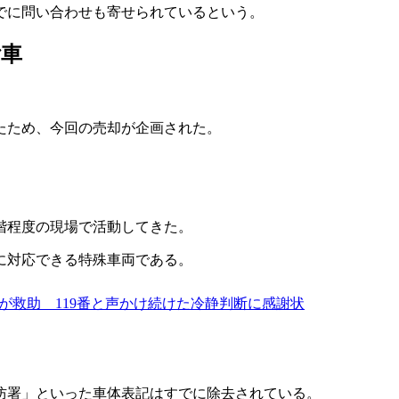
でに問い合わせも寄せられているという。
ご車
たため、今回の売却が企画された。
5階程度の現場で活動してきた。
に対応できる特殊車両である。
生が救助 119番と声かけ続けた冷静判断に感謝状
防署」といった車体表記はすでに除去されている。