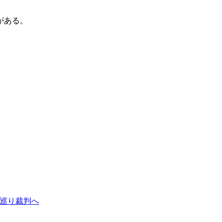
がある。
ト巡り裁判へ