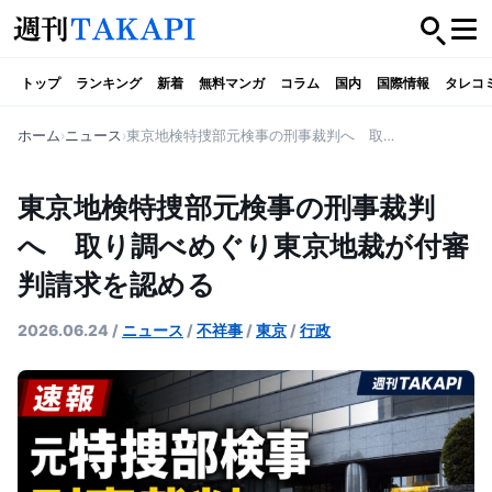
トップ
ランキング
新着
無料マンガ
コラム
国内
国際情報
タレコ
ホーム
ニュース
東京地検特捜部元検事の刑事裁判へ 取り調べめぐり東京地裁が付審判請求を認める
東京地検特捜部元検事の刑事裁判
へ 取り調べめぐり東京地裁が付審
判請求を認める
2026.06.24
/
ニュース
/
不祥事
/
東京
/
行政