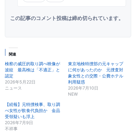
この記事のコメント投稿は締め切られています。
関連
検察の威圧的取り調べ映像が
東京地検特捜部の元キャップ
波紋 最高検は「不適正」と
に何があったのか 元捜査対
認定
象女性との交際・公費ホテル
2026年5月22日
利用疑惑
ニュース
2026年7月10日
NEW
【続報】元特捜検事、取り調
べ女性が飲食代負担か 金品
受領疑いも浮上
2026年7月9日
不祥事