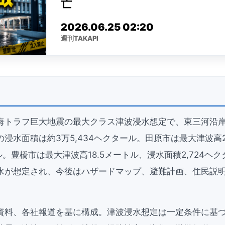
海トラフ巨大地震の最大クラス津波浸水想定で、東三河沿
浸水面積は約3万5,434ヘクタール。田原市は最大津波高2
ール。豊橋市は最大津波高18.5メートル、浸水面積2,724ヘ
水が想定され、今後はハザードマップ、避難計画、住民説
資料、各社報道を基に構成。津波浸水想定は一定条件に基