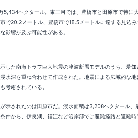
万5,434ヘクタール。東三河では、豊橋市と田原市で特に
市で20.2メートル、豊橋市で18.5メートルに達する見込
範な影響が及ぶ可能性がある。
が示した南海トラフ巨大地震の津波断層モデルのうち、愛知
や浸水深を重ね合わせて作成された。地震による広域的な地
件も考慮されている。
が示されたのは田原市だ。浸水面積は3,208ヘクタール、最
的条件から、伊良湖、福江など沿岸部では避難経路と避難時