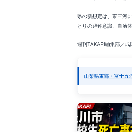
県の新想定は、東三河
とりの避難意識、自治
週刊TAKAPI編集部／成
山梨県東部・富士五