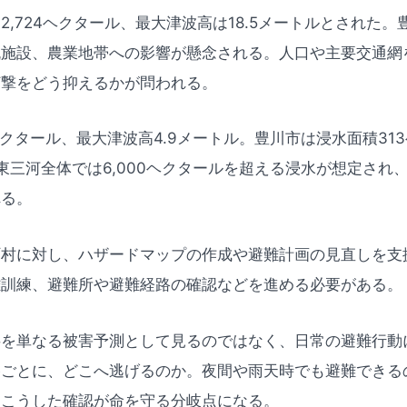
2,724ヘクタール、最大津波高は18.5メートルとされた
流施設、農業地帯への影響が懸念される。人口や主要交通網
打撃をどう抑えるかが問われる。
ヘクタール、最大津波高4.9メートル。豊川市は浸水面積31
。東三河全体では6,000ヘクタールを超える浸水が想定され
れる。
町村に対し、ハザードマップの作成や避難計画の見直しを支
難訓練、避難所や避難経路の確認などを進める必要がある。
字を単なる被害予測として見るのではなく、日常の避難行動
路ごとに、どこへ逃げるのか。夜間や雨天時でも避難できる
、こうした確認が命を守る分岐点になる。