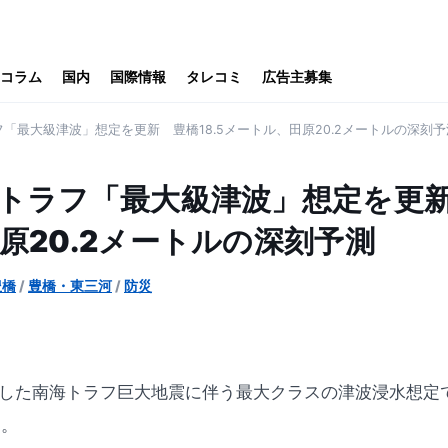
コラム
国内
国際情報
タレコミ
広告主募集
「最大級津波」想定を更新 豊橋18.5メートル、田原20.2メートルの深刻予
トラフ「最大級津波」想定を更新 
原20.2メートルの深刻予測
豊橋
/
豊橋・東三河
/
防災
表した南海トラフ巨大地震に伴う最大クラスの津波浸水想定
た。