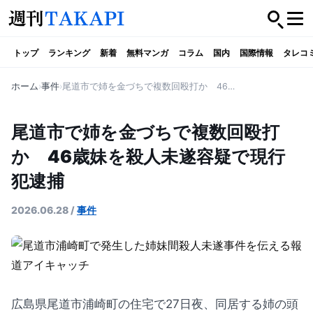
トップ
ランキング
新着
無料マンガ
コラム
国内
国際情報
タレコ
ホーム
事件
尾道市で姉を金づちで複数回殴打か 46歳妹を殺人未遂容疑で現行犯逮捕
尾道市で姉を金づちで複数回殴打
か 46歳妹を殺人未遂容疑で現行
犯逮捕
2026.06.28
/
事件
広島県尾道市浦崎町の住宅で27日夜、同居する姉の頭