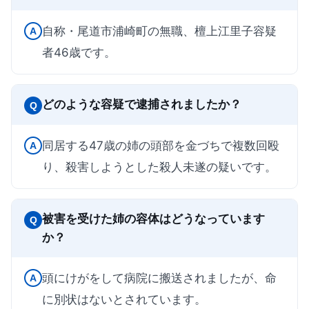
自称・尾道市浦崎町の無職、檀上江里子容疑
A
者46歳です。
どのような容疑で逮捕されましたか？
Q
同居する47歳の姉の頭部を金づちで複数回殴
A
り、殺害しようとした殺人未遂の疑いです。
被害を受けた姉の容体はどうなっています
Q
か？
頭にけがをして病院に搬送されましたが、命
A
に別状はないとされています。