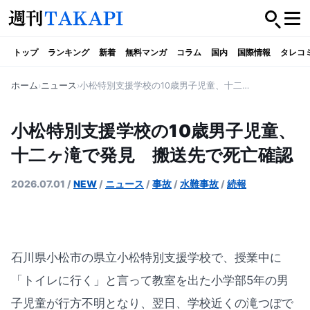
トップ
ランキング
新着
無料マンガ
コラム
国内
国際情報
タレコ
ホーム
ニュース
小松特別支援学校の10歳男子児童、十二ヶ滝で発見 搬送先で死亡確認
小松特別支援学校の10歳男子児童、
十二ヶ滝で発見 搬送先で死亡確認
2026.07.01
/
NEW
/
ニュース
/
事故
/
水難事故
/
続報
石川県小松市の県立小松特別支援学校で、授業中に
「トイレに行く」と言って教室を出た小学部5年の男
子児童が行方不明となり、翌日、学校近くの滝つぼで