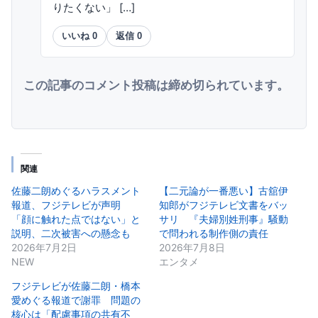
りたくない」 […]
いいね
0
返信
0
この記事のコメント投稿は締め切られています。
関連
佐藤二朗めぐるハラスメント
【二元論が一番悪い】古舘伊
報道、フジテレビが声明
知郎がフジテレビ文書をバッ
「顔に触れた点ではない」と
サリ 『夫婦別姓刑事』騒動
説明、二次被害への懸念も
で問われる制作側の責任
2026年7月2日
2026年7月8日
NEW
エンタメ
フジテレビが佐藤二朗・橋本
愛めぐる報道で謝罪 問題の
核心は「配慮事項の共有不