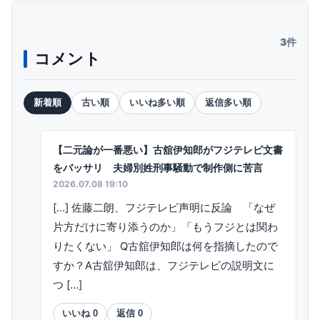
3件
コメント
新着順
古い順
いいね多い順
返信多い順
【二元論が一番悪い】古舘伊知郎がフジテレビ文書
をバッサリ 夫婦別姓刑事騒動で制作側に苦言
2026.07.08 19:10
[…] 佐藤二朗、フジテレビ声明に反論 「なぜ
片方だけに寄り添うのか」「もうフジとは関わ
りたくない」 Q古舘伊知郎は何を指摘したので
すか？A古舘伊知郎は、フジテレビの説明文に
つ […]
いいね
0
返信
0