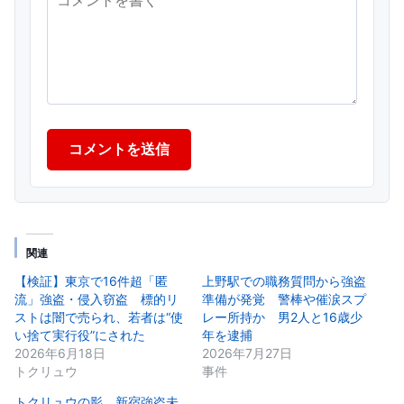
コメントを送信
関連
【検証】東京で16件超「匿
上野駅での職務質問から強盗
流」強盗・侵入窃盗 標的リ
準備が発覚 警棒や催涙スプ
ストは闇で売られ、若者は“使
レー所持か 男2人と16歳少
い捨て実行役”にされた
年を逮捕
2026年6月18日
2026年7月27日
トクリュウ
事件
トクリュウの影 新宿強盗未