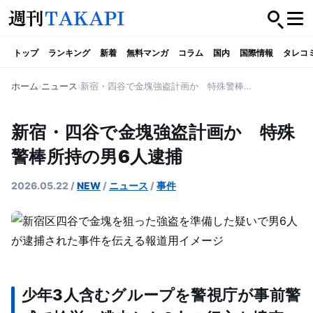
トップ
ランキング
新着
無料マンガ
コラム
国内
国際情報
タレコ
ホーム
ニュース
新宿・四谷で金塊強盗計画か 特殊警棒所持の男6人逮捕
新宿・四谷で金塊強盗計画か 特殊
警棒所持の男6人逮捕
2026.05.22
/
NEW
/
ニュース
/
事件
少年3人含むグループを警視庁が事前警