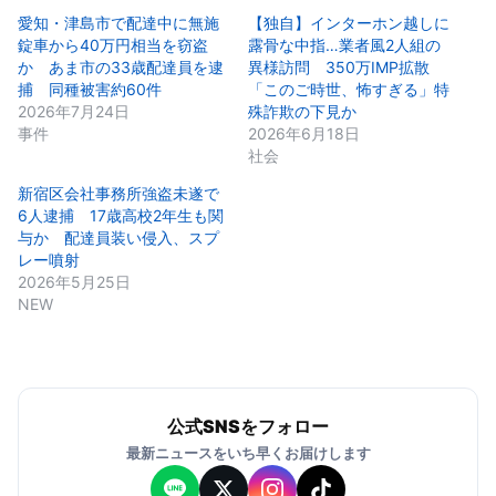
愛知・津島市で配達中に無施
【独自】インターホン越しに
錠車から40万円相当を窃盗
露骨な中指…業者風2人組の
か あま市の33歳配達員を逮
異様訪問 350万IMP拡散
捕 同種被害約60件
「このご時世、怖すぎる」特
2026年7月24日
殊詐欺の下見か
事件
2026年6月18日
社会
新宿区会社事務所強盗未遂で
6人逮捕 17歳高校2年生も関
与か 配達員装い侵入、スプ
レー噴射
2026年5月25日
NEW
公式SNSをフォロー
最新ニュースをいち早くお届けします