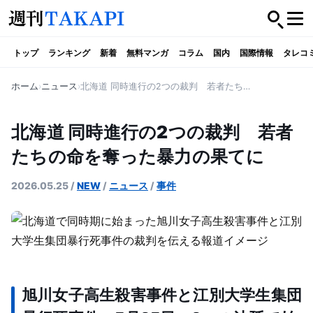
トップ
ランキング
新着
無料マンガ
コラム
国内
国際情報
タレコ
ホーム
ニュース
北海道 同時進行の2つの裁判 若者たちの命を奪った暴力の果てに
北海道 同時進行の2つの裁判 若者
たちの命を奪った暴力の果てに
2026.05.25
/
NEW
/
ニュース
/
事件
旭川女子高生殺害事件と江別大学生集団