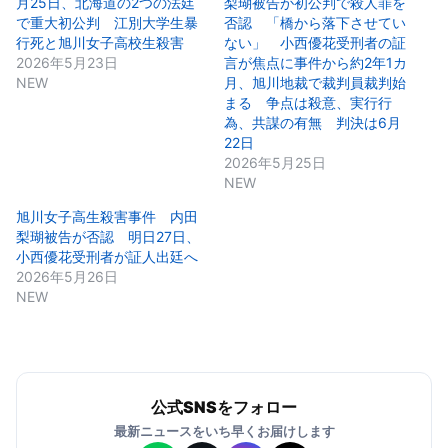
月25日、北海道の2つの法廷
梨瑚被告が初公判で殺人罪を
で重大初公判 江別大学生暴
否認 「橋から落下させてい
行死と旭川女子高校生殺害
ない」 小西優花受刑者の証
2026年5月23日
言が焦点に事件から約2年1カ
NEW
月、旭川地裁で裁判員裁判始
まる 争点は殺意、実行行
為、共謀の有無 判決は6月
22日
2026年5月25日
NEW
旭川女子高生殺害事件 内田
梨瑚被告が否認 明日27日、
小西優花受刑者が証人出廷へ
2026年5月26日
NEW
公式SNSをフォロー
最新ニュースをいち早くお届けします