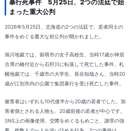
暴行死事件 5月25日、2つの法廷で始
まった重大公判
2026年5月25日、北海道の2つの法廷で、若者同士の
事件をめぐる重大な初公判が開かれました。
旭川地裁では、留萌市の女子高校生、当時17歳が神居
古潭の橋付近から石狩川に転落して死亡した事件。札
幌地裁では、千歳市の大学生、長谷知哉さん、当時20
歳が江別市内の公園で集団暴行を受け死亡した事件。
被害者はいずれも10代後半から20歳の若者でした。加
害者側とされる人物も、20歳前後の若者が中心です。
SNS上の画像使用、交際をめぐるもめごと、謝罪の強
要、複数人で一人を追い詰める行為。2つの事件は