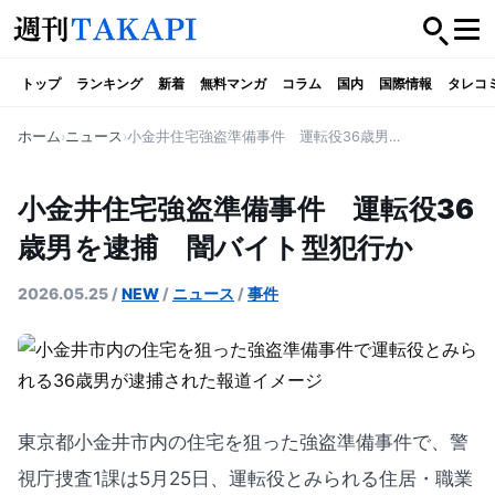
トップ
ランキング
新着
無料マンガ
コラム
国内
国際情報
タレコ
ホーム
ニュース
小金井住宅強盗準備事件 運転役36歳男を逮捕 闇バイト型犯行か
小金井住宅強盗準備事件 運転役36
歳男を逮捕 闇バイト型犯行か
2026.05.25
/
NEW
/
ニュース
/
事件
東京都小金井市内の住宅を狙った強盗準備事件で、警
視庁捜査1課は5月25日、運転役とみられる住居・職業