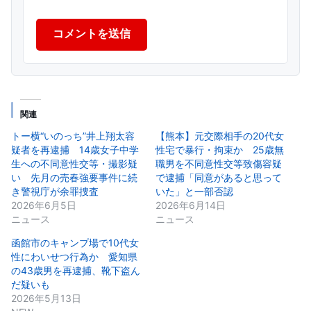
コメントを送信
関連
トー横“いのっち”井上翔太容
【熊本】元交際相手の20代女
疑者を再逮捕 14歳女子中学
性宅で暴行・拘束か 25歳無
生への不同意性交等・撮影疑
職男を不同意性交等致傷容疑
い 先月の売春強要事件に続
で逮捕「同意があると思って
き警視庁が余罪捜査
いた」と一部否認
2026年6月5日
2026年6月14日
ニュース
ニュース
函館市のキャンプ場で10代女
性にわいせつ行為か 愛知県
の43歳男を再逮捕、靴下盗ん
だ疑いも
2026年5月13日