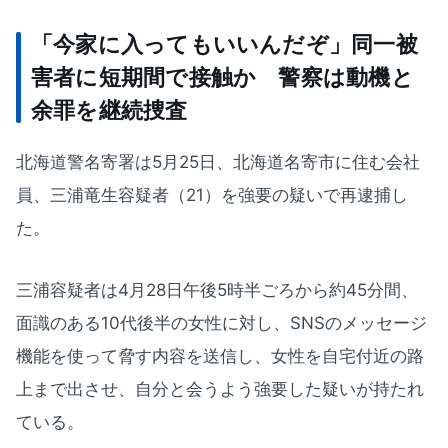
「今家に入ってもいいんだぞ」同一被
害者に短期間で接触か 警察は動機と
余罪を継続捜査
北海道警名寄署は5月25日、北海道名寄市に住む会社
員、三浦竜生容疑者（21）を強要の疑いで再逮捕し
た。
三浦容疑者は4月28日午後5時半ごろから約45分間、
面識のある10代後半の女性に対し、SNSのメッセージ
機能を使って脅す内容を送信し、女性を自宅付近の路
上まで出させ、自分と会うよう強要した疑いが持たれ
ている。