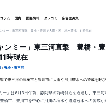
コラム
国内
国際情報
タレコミ
広告主募集
ャンミー」東三河直撃 豊橋・豊川で大雨・河川増水警戒 11時現在
ャンミー」東三河直撃 豊橋・豊
11時現在
気
/
豊橋・東三河
ミー」は6月3日午前、静岡県御前崎付近を通過し、東三河
、豊橋市、豊川市を中心に河川の増水や道路冠水への警戒が