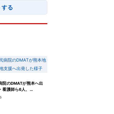
トする
病院のDMATが熊本へ出
・看護師ら6人、…
5