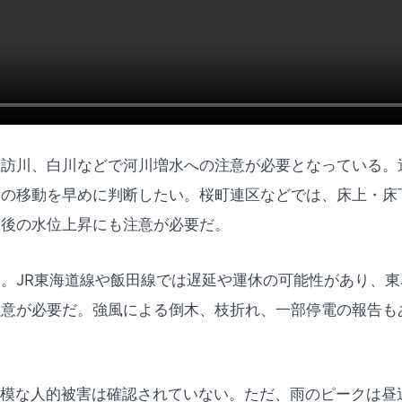
諏訪川、白川などで河川増水への注意が必要となっている。
両の移動を早めに判断したい。桜町連区などでは、床上・床
た後の水位上昇にも注意が必要だ。
。JR東海道線や飯田線では遅延や運休の可能性があり、
注意が必要だ。強風による倒木、枝折れ、一部停電の報告も
規模な人的被害は確認されていない。ただ、雨のピークは昼